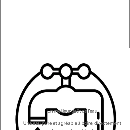
Un meilleur goût de l’eau
Une eau pure et agréable à boire, directement