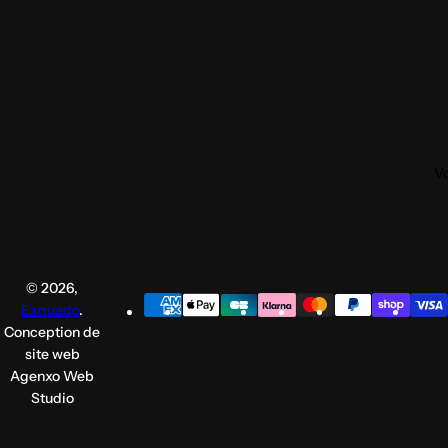
R
Vo
Vo
© 2026,
Exquado
.
Conception de
site web
Agenxo Web
Studio