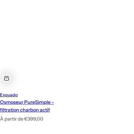
Exquado
Osmoseur PureSimple -
filtration charbon actif
P
À partir de €399,00
r
i