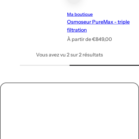
Ma boutique
Osmoseur PureMax - triple
filtration
P
À partir de €849,00
r
Vous avez vu 2 sur 2 résultats
i
x
h
a
b
i
t
u
e
l